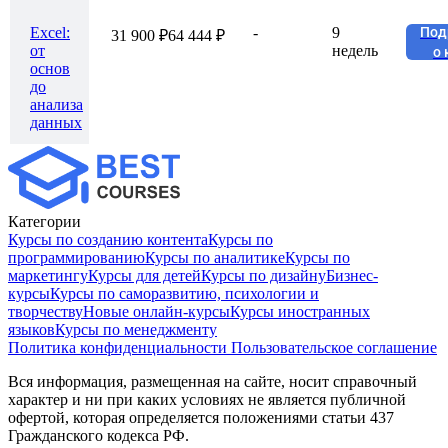
Excel:
-
9
Под
31 900 ₽
64 444 ₽
от
недель
о 
основ
до
анализа
данных
Категории
Курсы по созданию контента
Курсы по
программированию
Курсы по аналитике
Курсы по
маркетингу
Курсы для детей
Курсы по дизайну
Бизнес-
курсы
Курсы по саморазвитию, психологии и
творчеству
Новые онлайн‑курсы
Курсы иностранных
языков
Курсы по менеджменту
Политика конфиденциальности
Пользовательское соглашение
Вся информация, размещенная на сайте, носит справочный
характер и ни при каких условиях не является публичной
офертой, которая определяется положениями статьи 437
Гражданского кодекса РФ.