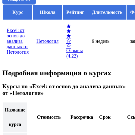
Курс
Школа
Рейтинг
Длительность
Ф
Excel: от
основ до
анализа
Нетология
9 недель
за
данных от
Отзывы
Нетология
(4.22)
Подробная информация о курсах
Курсы по «Excel: от основ до анализа данных»
от «Нетология»
Название
Стоимость
Рассрочка
Срок
Сс
курса