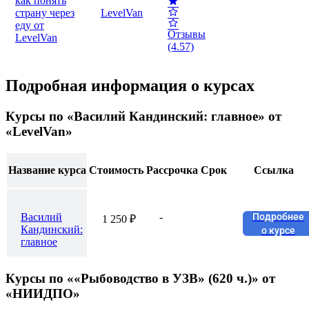
как понять
страну через
LevelVan
еду от
Отзывы
LevelVan
(4.57)
Подробная информация о курсах
Курсы по «Василий Кандинский: главное»
от
«LevelVan»
Название курса
Стоимость
Рассрочка
Срок
Ссылка
Василий
-
Подробнее
1 250 ₽
Кандинский:
о курсе
главное
Курсы по ««Рыбоводство в УЗВ» (620 ч.)»
от
«НИИДПО»