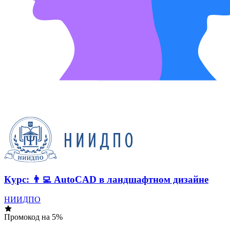
Курс: 👨‍💻 AutoCAD в ландшафтном дизайне
НИИДПО
Промокод на 5%