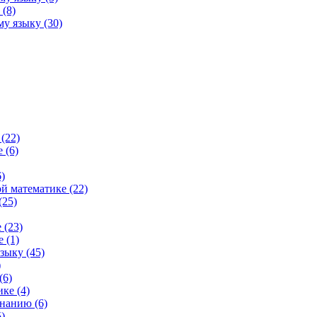
(8)
у языку (30)
(22)
 (6)
)
й математике (22)
(25)
 (23)
 (1)
зыку (45)
)
(6)
ке (4)
нанию (6)
)