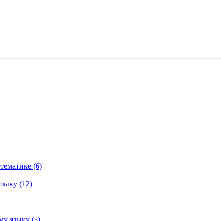
тематике (6)
зыку (12)
му языку (3)