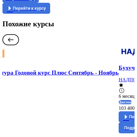
Перейти к курсу
Похожие курсы
Бухуче
атура Годовой курс Плюс Сентябрь - Ноябрь
НАДПО
6 месяце
Диплом
103 400 
Пер
Подро