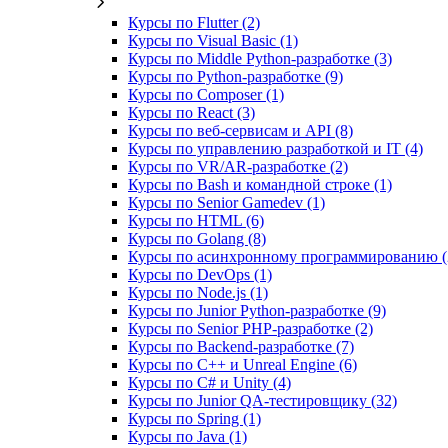
Курсы по Flutter (2)
Курсы по Visual Basic (1)
Курсы по Middle Python-разработке (3)
Курсы по Python-разработке (9)
Курсы по Composer (1)
Курсы по React (3)
Курсы по веб‑сервисам и API (8)
Курсы по управлению разработкой и IT (4)
Курсы по VR/AR‑разработке (2)
Курсы по Bash и командной строке (1)
Курсы по Senior Gamedev (1)
Курсы по HTML (6)
Курсы по Golang (8)
Курсы по асинхронному программированию (
Курсы по DevOps (1)
Курсы по Node.js (1)
Курсы по Junior Python-разработке (9)
Курсы по Senior PHP-разработке (2)
Курсы по Backend‑разработке (7)
Курсы по C++ и Unreal Engine (6)
Курсы по C# и Unity (4)
Курсы по Junior QA-тестировщику (32)
Курсы по Spring (1)
Курсы по Java (1)