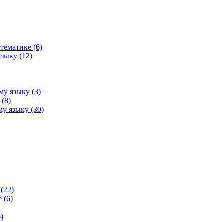
тематике (6)
зыку (12)
му языку (3)
(8)
у языку (30)
(22)
 (6)
)