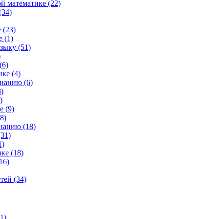
й математике (22)
(34)
 (23)
 (1)
зыку (51)
)
(6)
ке (4)
нанию (6)
)
)
 (9)
8)
нанию (18)
31)
1)
ке (18)
16)
тей (34)
1)