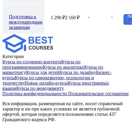
Подготовка к
-
-
П
1 290 ₽
2 160 ₽
международным
экзаменам
Категории
Курсы по созданию контента
Курсы по
программированию
Курсы по аналитике
Курсы по
маркетингу
Курсы для детей
Курсы по дизайну
Бизнес-
курсы
Курсы по саморазвитию, психологии и
творчеству
Новые онлайн‑курсы
Курсы иностранных
языков
Курсы по менеджменту
Политика конфиденциальности
Пользовательское соглашение
Вся информация, размещенная на сайте, носит справочный
характер и ни при каких условиях не является публичной
офертой, которая определяется положениями статьи 437
Гражданского кодекса РФ.