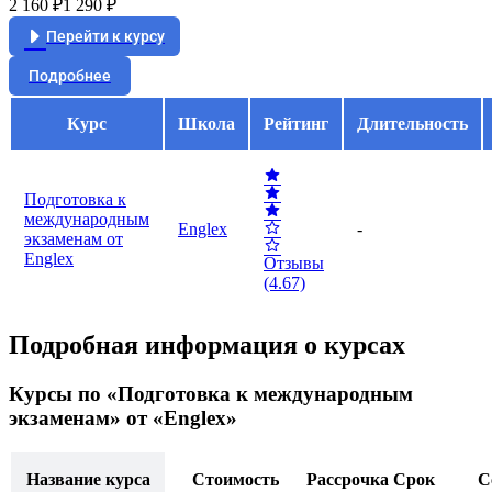
2 160 ₽
1 290 ₽
Перейти к курсу
Подробнее
Курс
Школа
Рейтинг
Длительность
Подготовка к
международным
Englex
-
экзаменам от
Englex
Отзывы
(4.67)
Подробная информация о курсах
Курсы по «Подготовка к международным
экзаменам»
от «Englex»
Название курса
Стоимость
Рассрочка
Срок
С