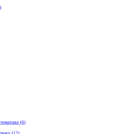
)
тематике (6)
зыку (12)