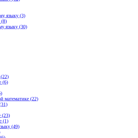
му языку (3)
(8)
у языку (30)
(22)
 (6)
)
й математике (22)
(31)
 (23)
 (1)
зыку (49)
)
(6)