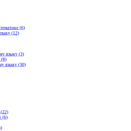
тематике (6)
зыку (12)
му языку (3)
(8)
у языку (30)
(22)
 (6)
)