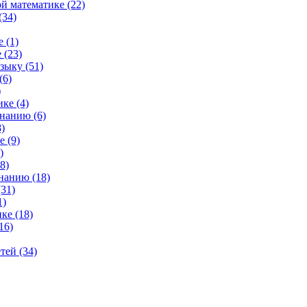
й математике (22)
(34)
 (1)
 (23)
зыку (51)
(6)
)
ке (4)
нанию (6)
)
 (9)
)
8)
нанию (18)
31)
1)
ке (18)
16)
тей (34)