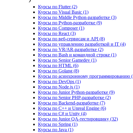
Курсы по Flutter (2)
Курсы по Visual Basic (1)
Курсы по Middle Python-разработке (3)
Курсы по Python-разработке (9)
Курсы по Composer (1)
Курсы по React (3)
Курсы по веб‑сервисам и API (8)
Курсы по управлению разработкой и IT (4)
Курсы по VR/AR‑разработке (2)
Курсы по Bash и командной строке (1)
Курсы по Senior Gamedev (1)
Курсы по HTML (6)
Курсы по Golang (8)
Курсы по асинхронному программированию (
Курсы по DevOps (1)
Курсы по Node.js (1)
Курсы по Junior Python-разработке (9)
Курсы по Senior PHP-разработке (2)
Курсы по Backend‑разработке (7)
Курсы по C++ и Unreal Engine (6)
Курсы по C# и Unity (4)
Курсы по Junior QA-тестировщику (32)
Курсы по Spring (1)
Курсы по Java (1)