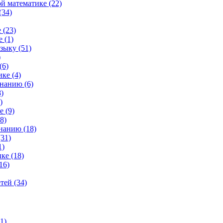
й математике (22)
(34)
 (23)
 (1)
зыку (51)
)
(6)
ке (4)
нанию (6)
)
)
 (9)
8)
нанию (18)
31)
1)
ке (18)
16)
тей (34)
1)