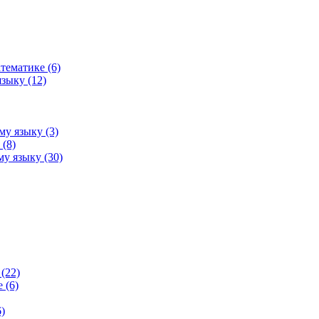
тематике (6)
зыку (12)
му языку (3)
(8)
у языку (30)
(22)
 (6)
)