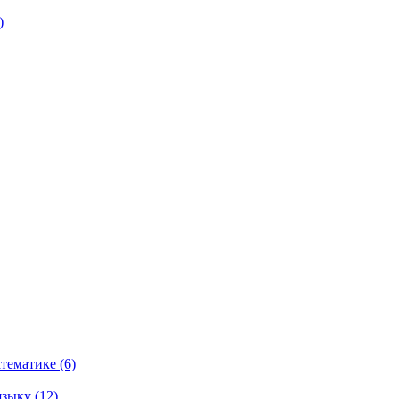
)
тематике (6)
зыку (12)