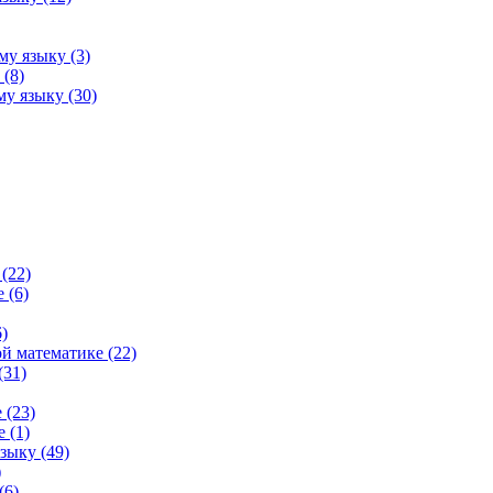
му языку (3)
(8)
у языку (30)
(22)
 (6)
)
й математике (22)
(31)
 (23)
 (1)
зыку (49)
)
(6)