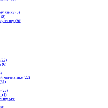
му языку (3)
(8)
у языку (30)
(22)
 (6)
)
й математике (22)
(31)
 (23)
 (1)
зыку (49)
)
(6)