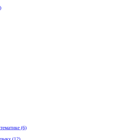
)
тематике (6)
зыку (12)