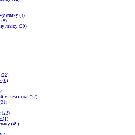
му языку (3)
(8)
у языку (30)
(22)
 (6)
)
й математике (22)
(31)
 (23)
 (1)
зыку (49)
)
(6)