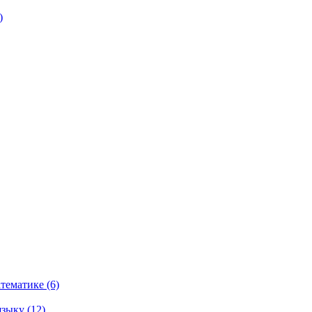
)
тематике (6)
зыку (12)