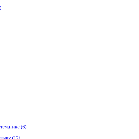
)
тематике (6)
зыку (12)