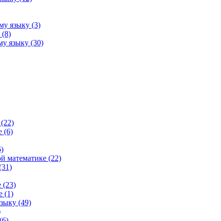
му языку (3)
(8)
у языку (30)
(22)
 (6)
)
й математике (22)
(31)
 (23)
 (1)
зыку (49)
)
(6)