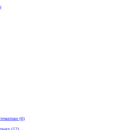
)
тематике (6)
зыку (12)