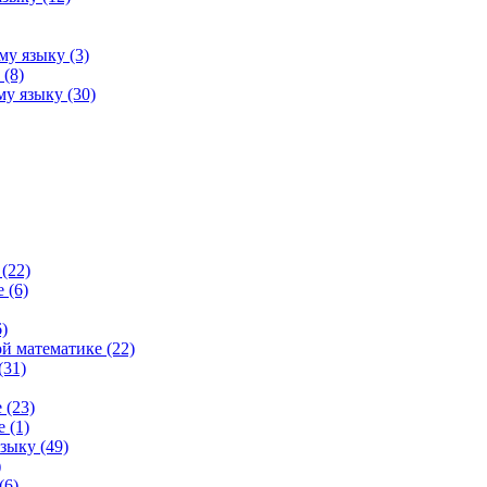
му языку (3)
(8)
у языку (30)
(22)
 (6)
)
й математике (22)
(31)
 (23)
 (1)
зыку (49)
)
(6)