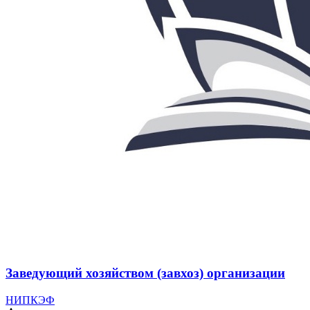
Заведующий хозяйством (завхоз) организации
НИПКЭФ