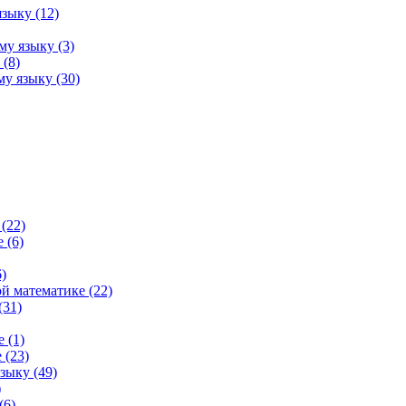
зыку (12)
му языку (3)
(8)
у языку (30)
(22)
 (6)
)
й математике (22)
(31)
 (1)
 (23)
зыку (49)
)
(6)