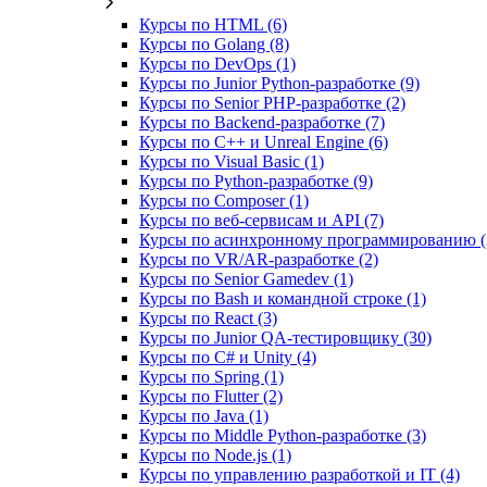
Курсы по HTML (6)
Курсы по Golang (8)
Курсы по DevOps (1)
Курсы по Junior Python-разработке (9)
Курсы по Senior PHP-разработке (2)
Курсы по Backend‑разработке (7)
Курсы по C++ и Unreal Engine (6)
Курсы по Visual Basic (1)
Курсы по Python-разработке (9)
Курсы по Composer (1)
Курсы по веб‑сервисам и API (7)
Курсы по асинхронному программированию (
Курсы по VR/AR‑разработке (2)
Курсы по Senior Gamedev (1)
Курсы по Bash и командной строке (1)
Курсы по React (3)
Курсы по Junior QA-тестировщику (30)
Курсы по C# и Unity (4)
Курсы по Spring (1)
Курсы по Flutter (2)
Курсы по Java (1)
Курсы по Middle Python-разработке (3)
Курсы по Node.js (1)
Курсы по управлению разработкой и IT (4)