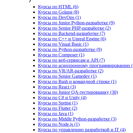
Курсы по HTML (6)
Курсы по Golang (8)
Курсы по DevOps (1)
Курсы по Junior Python-разработке (9)
Курсы по Senior PHP-разработке (2)
Курсы по Backend‑разработке (7)
Курсы по C++ и Unreal Engine (6)
Курсы по Visual Basic (1)
Курсы по Python-разработке (9)
Курсы по Composer (1)
Курсы по веб‑сервисам и API (7)
Курсы по асинхронному программированию (
Курсы по VR/AR‑разработке (2)
Курсы по Senior Gamedev (1)
Курсы по Bash и командной строке (1)
Курсы по React (3)
Курсы по Junior QA-тестировщику (30)
Курсы по C# и Unity (4)
Курсы по Spring (1)
Курсы по Flutter (2)
Курсы по Java (1)
Курсы по Middle Python-разработке (3)
Курсы по Node.js (1)
Курсы по управлению разработкой и IT (4)