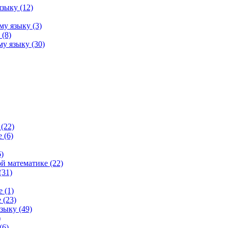
зыку (12)
му языку (3)
(8)
у языку (30)
(22)
 (6)
)
й математике (22)
(31)
 (1)
 (23)
зыку (49)
)
(6)