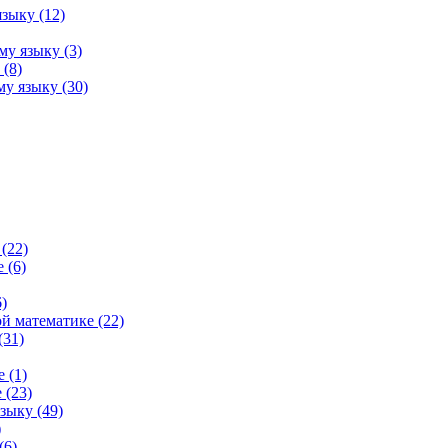
зыку (12)
му языку (3)
(8)
у языку (30)
(22)
 (6)
)
й математике (22)
(31)
 (1)
 (23)
зыку (49)
)
(6)