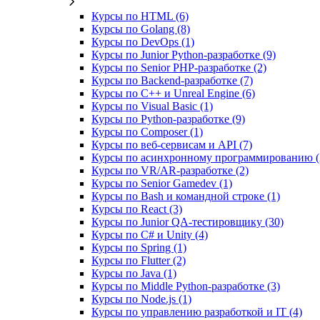
Курсы по HTML (6)
Курсы по Golang (8)
Курсы по DevOps (1)
Курсы по Junior Python-разработке (9)
Курсы по Senior PHP-разработке (2)
Курсы по Backend‑разработке (7)
Курсы по C++ и Unreal Engine (6)
Курсы по Visual Basic (1)
Курсы по Python-разработке (9)
Курсы по Composer (1)
Курсы по веб‑сервисам и API (7)
Курсы по асинхронному программированию (
Курсы по VR/AR‑разработке (2)
Курсы по Senior Gamedev (1)
Курсы по Bash и командной строке (1)
Курсы по React (3)
Курсы по Junior QA-тестировщику (30)
Курсы по C# и Unity (4)
Курсы по Spring (1)
Курсы по Flutter (2)
Курсы по Java (1)
Курсы по Middle Python-разработке (3)
Курсы по Node.js (1)
Курсы по управлению разработкой и IT (4)