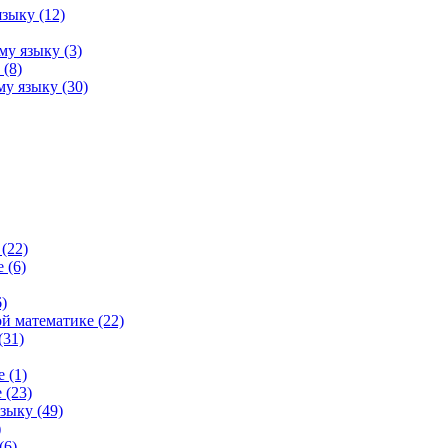
зыку (12)
му языку (3)
(8)
у языку (30)
(22)
 (6)
)
й математике (22)
(31)
 (1)
 (23)
зыку (49)
)
(6)