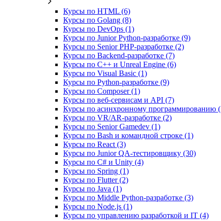
Курсы по HTML (6)
Курсы по Golang (8)
Курсы по DevOps (1)
Курсы по Junior Python-разработке (9)
Курсы по Senior PHP-разработке (2)
Курсы по Backend‑разработке (7)
Курсы по C++ и Unreal Engine (6)
Курсы по Visual Basic (1)
Курсы по Python-разработке (9)
Курсы по Composer (1)
Курсы по веб‑сервисам и API (7)
Курсы по асинхронному программированию (
Курсы по VR/AR‑разработке (2)
Курсы по Senior Gamedev (1)
Курсы по Bash и командной строке (1)
Курсы по React (3)
Курсы по Junior QA-тестировщику (30)
Курсы по C# и Unity (4)
Курсы по Spring (1)
Курсы по Flutter (2)
Курсы по Java (1)
Курсы по Middle Python-разработке (3)
Курсы по Node.js (1)
Курсы по управлению разработкой и IT (4)