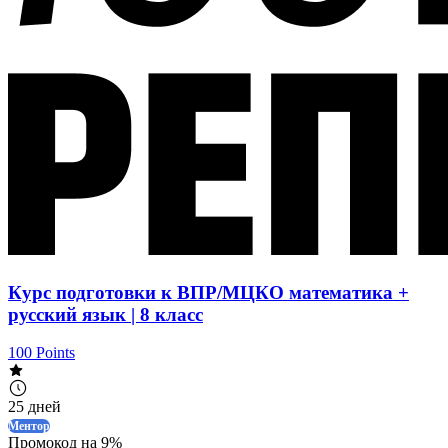
Курс подготовки к ВПР/МЦКО математика +
русский язык | 8 класс
100 Points
25 дней
Ментор
Промокод на 9%