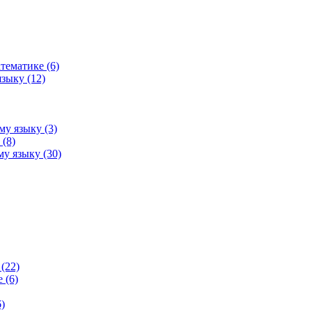
тематике (6)
зыку (12)
му языку (3)
(8)
у языку (30)
(22)
 (6)
)