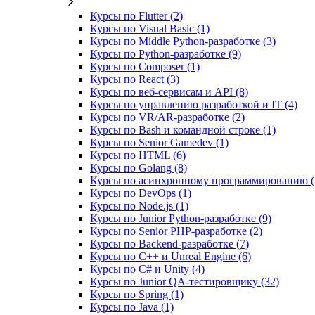
Курсы по Flutter (2)
Курсы по Visual Basic (1)
Курсы по Middle Python-разработке (3)
Курсы по Python-разработке (9)
Курсы по Composer (1)
Курсы по React (3)
Курсы по веб‑сервисам и API (8)
Курсы по управлению разработкой и IT (4)
Курсы по VR/AR‑разработке (2)
Курсы по Bash и командной строке (1)
Курсы по Senior Gamedev (1)
Курсы по HTML (6)
Курсы по Golang (8)
Курсы по асинхронному программированию (
Курсы по DevOps (1)
Курсы по Node.js (1)
Курсы по Junior Python-разработке (9)
Курсы по Senior PHP-разработке (2)
Курсы по Backend‑разработке (7)
Курсы по C++ и Unreal Engine (6)
Курсы по C# и Unity (4)
Курсы по Junior QA-тестировщику (32)
Курсы по Spring (1)
Курсы по Java (1)