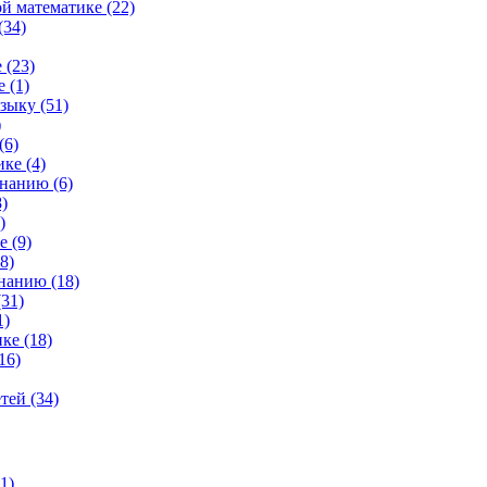
й математике (22)
(34)
 (23)
 (1)
зыку (51)
)
(6)
ке (4)
нанию (6)
)
)
 (9)
8)
нанию (18)
31)
1)
ке (18)
16)
тей (34)
1)