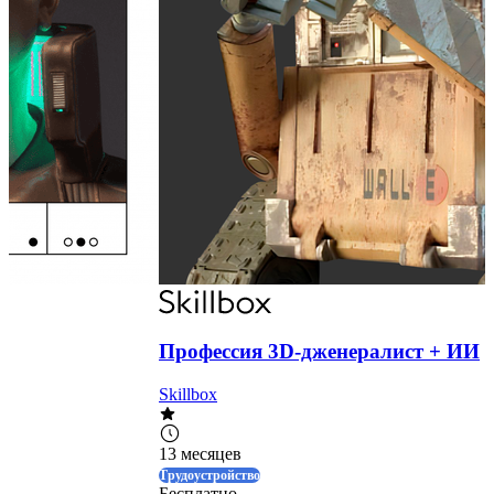
O
Профессия 3D-дженералист + ИИ
Skillbox
13 месяцев
Трудоустройство
Бесплатно