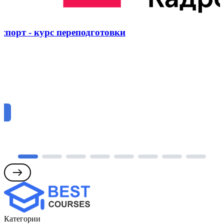
спорт - курс переподготовки
су
Категории