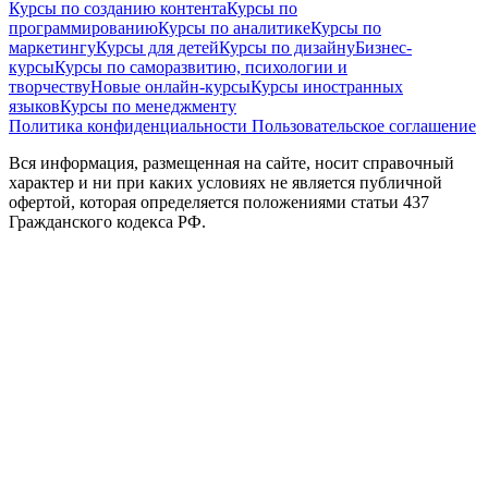
Курсы по созданию контента
Курсы по
программированию
Курсы по аналитике
Курсы по
маркетингу
Курсы для детей
Курсы по дизайну
Бизнес-
курсы
Курсы по саморазвитию, психологии и
творчеству
Новые онлайн‑курсы
Курсы иностранных
языков
Курсы по менеджменту
Политика конфиденциальности
Пользовательское соглашение
Вся информация, размещенная на сайте, носит справочный
характер и ни при каких условиях не является публичной
офертой, которая определяется положениями статьи 437
Гражданского кодекса РФ.