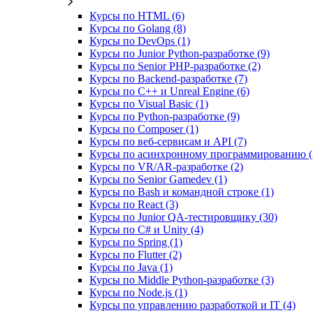
Курсы по HTML (6)
Курсы по Golang (8)
Курсы по DevOps (1)
Курсы по Junior Python-разработке (9)
Курсы по Senior PHP-разработке (2)
Курсы по Backend‑разработке (7)
Курсы по C++ и Unreal Engine (6)
Курсы по Visual Basic (1)
Курсы по Python-разработке (9)
Курсы по Composer (1)
Курсы по веб‑сервисам и API (7)
Курсы по асинхронному программированию (
Курсы по VR/AR‑разработке (2)
Курсы по Senior Gamedev (1)
Курсы по Bash и командной строке (1)
Курсы по React (3)
Курсы по Junior QA-тестировщику (30)
Курсы по C# и Unity (4)
Курсы по Spring (1)
Курсы по Flutter (2)
Курсы по Java (1)
Курсы по Middle Python-разработке (3)
Курсы по Node.js (1)
Курсы по управлению разработкой и IT (4)