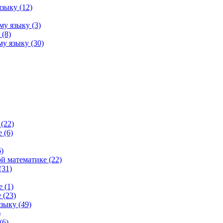
зыку (12)
му языку (3)
(8)
у языку (30)
(22)
 (6)
)
й математике (22)
(31)
 (1)
 (23)
зыку (49)
)
(6)