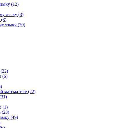
зыку (12)
му языку (3)
(8)
у языку (30)
(22)
 (6)
)
й математике (22)
(31)
 (1)
 (23)
зыку (49)
)
(6)