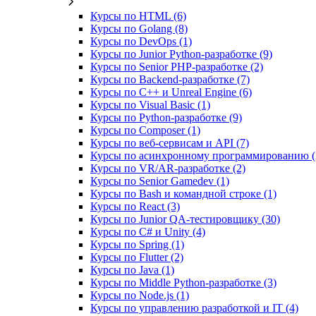
Курсы по HTML (6)
Курсы по Golang (8)
Курсы по DevOps (1)
Курсы по Junior Python-разработке (9)
Курсы по Senior PHP-разработке (2)
Курсы по Backend‑разработке (7)
Курсы по C++ и Unreal Engine (6)
Курсы по Visual Basic (1)
Курсы по Python-разработке (9)
Курсы по Composer (1)
Курсы по веб‑сервисам и API (7)
Курсы по асинхронному программированию (
Курсы по VR/AR‑разработке (2)
Курсы по Senior Gamedev (1)
Курсы по Bash и командной строке (1)
Курсы по React (3)
Курсы по Junior QA-тестировщику (30)
Курсы по C# и Unity (4)
Курсы по Spring (1)
Курсы по Flutter (2)
Курсы по Java (1)
Курсы по Middle Python-разработке (3)
Курсы по Node.js (1)
Курсы по управлению разработкой и IT (4)