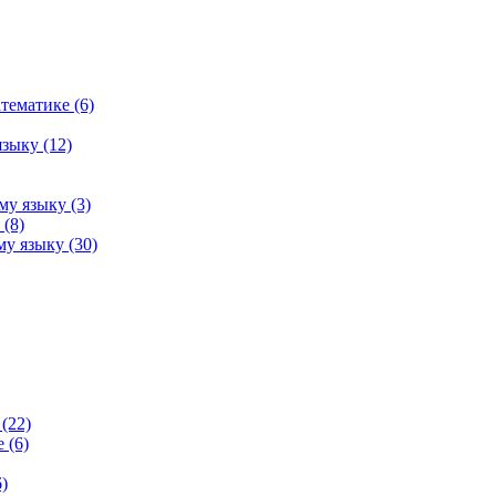
тематике (6)
зыку (12)
му языку (3)
(8)
у языку (30)
(22)
 (6)
)