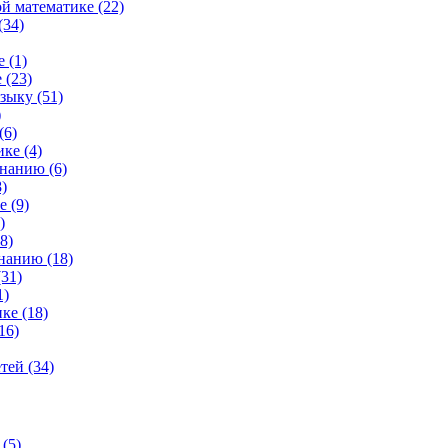
й математике (22)
(34)
 (1)
 (23)
зыку (51)
)
(6)
ке (4)
нанию (6)
)
 (9)
)
8)
нанию (18)
31)
1)
ке (18)
16)
тей (34)
(5)