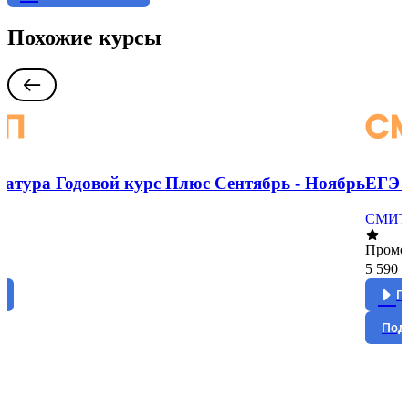
Похожие курсы
ратура Годовой курс Плюс Сентябрь - Ноябрь
ЕГЭ 
СМИТ
Промо
5 590 
у
П
Под