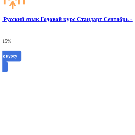
: Русский язык Годовой курс Стандарт Сентябрь -
а 15%
 к курсу
е