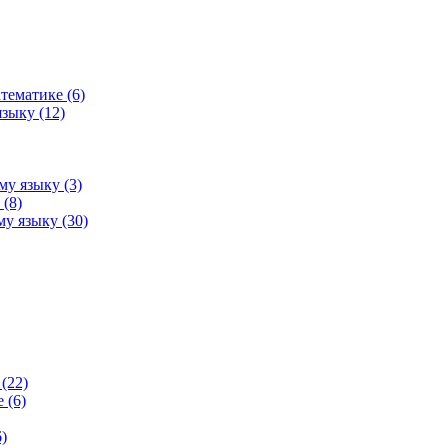
тематике (6)
зыку (12)
му языку (3)
(8)
у языку (30)
(22)
 (6)
)