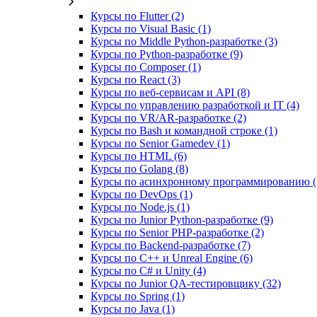
Курсы по Flutter (2)
Курсы по Visual Basic (1)
Курсы по Middle Python-разработке (3)
Курсы по Python-разработке (9)
Курсы по Composer (1)
Курсы по React (3)
Курсы по веб‑сервисам и API (8)
Курсы по управлению разработкой и IT (4)
Курсы по VR/AR‑разработке (2)
Курсы по Bash и командной строке (1)
Курсы по Senior Gamedev (1)
Курсы по HTML (6)
Курсы по Golang (8)
Курсы по асинхронному программированию (
Курсы по DevOps (1)
Курсы по Node.js (1)
Курсы по Junior Python-разработке (9)
Курсы по Senior PHP-разработке (2)
Курсы по Backend‑разработке (7)
Курсы по C++ и Unreal Engine (6)
Курсы по C# и Unity (4)
Курсы по Junior QA-тестировщику (32)
Курсы по Spring (1)
Курсы по Java (1)