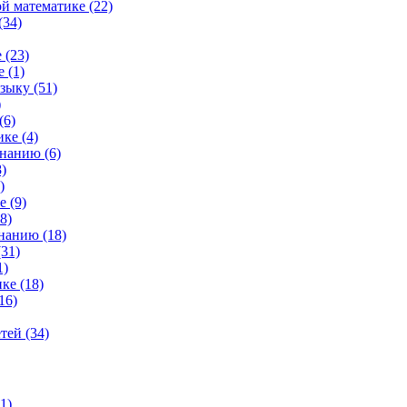
й математике (22)
(34)
 (23)
 (1)
зыку (51)
)
(6)
ке (4)
нанию (6)
)
)
 (9)
8)
нанию (18)
31)
1)
ке (18)
16)
тей (34)
1)