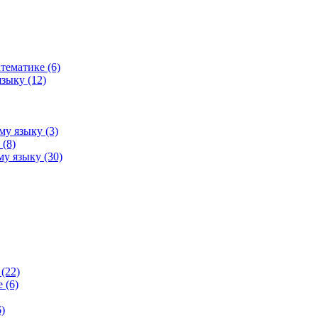
тематике (6)
зыку (12)
му языку (3)
(8)
у языку (30)
(22)
 (6)
)