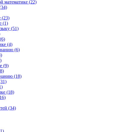
й математике (22)
(34)
 (23)
 (1)
зыку (51)
)
(6)
ке (4)
нанию (6)
)
)
 (9)
8)
нанию (18)
31)
1)
ке (18)
16)
тей (34)
1)