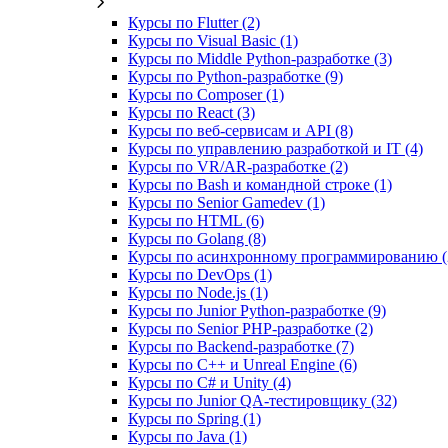
Курсы по Flutter (2)
Курсы по Visual Basic (1)
Курсы по Middle Python-разработке (3)
Курсы по Python-разработке (9)
Курсы по Composer (1)
Курсы по React (3)
Курсы по веб‑сервисам и API (8)
Курсы по управлению разработкой и IT (4)
Курсы по VR/AR‑разработке (2)
Курсы по Bash и командной строке (1)
Курсы по Senior Gamedev (1)
Курсы по HTML (6)
Курсы по Golang (8)
Курсы по асинхронному программированию (
Курсы по DevOps (1)
Курсы по Node.js (1)
Курсы по Junior Python-разработке (9)
Курсы по Senior PHP-разработке (2)
Курсы по Backend‑разработке (7)
Курсы по C++ и Unreal Engine (6)
Курсы по C# и Unity (4)
Курсы по Junior QA-тестировщику (32)
Курсы по Spring (1)
Курсы по Java (1)