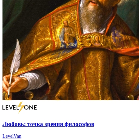
Любовь: точка зрения философов
LevelVan