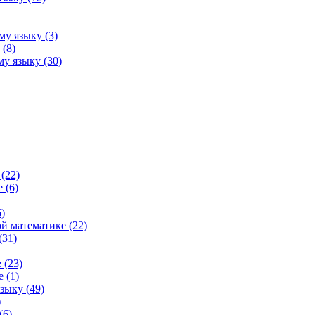
му языку (3)
(8)
у языку (30)
(22)
 (6)
)
й математике (22)
(31)
 (23)
 (1)
зыку (49)
)
(6)