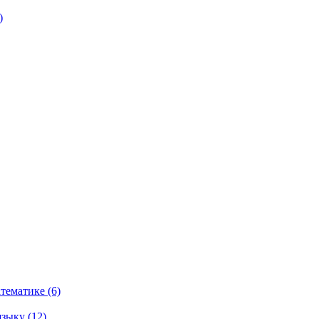
)
тематике (6)
зыку (12)