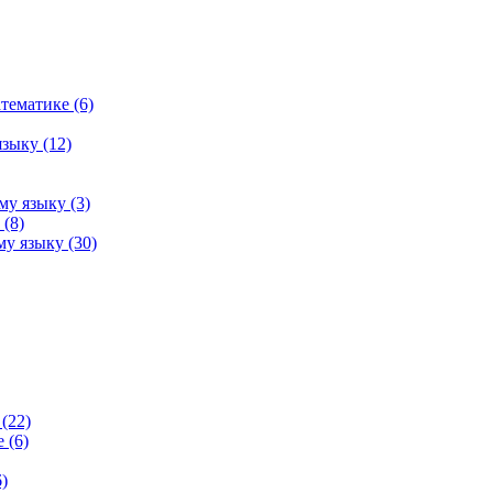
тематике (6)
зыку (12)
му языку (3)
(8)
у языку (30)
(22)
 (6)
)