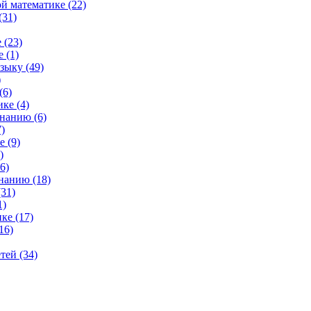
й математике (22)
(31)
 (23)
 (1)
зыку (49)
)
(6)
ке (4)
нанию (6)
)
 (9)
)
6)
нанию (18)
31)
1)
ке (17)
16)
тей (34)