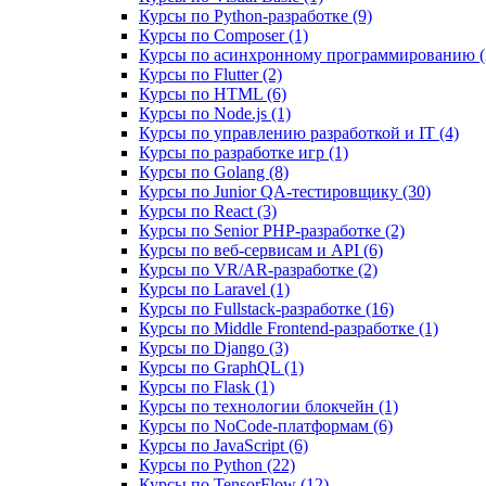
Курсы по Python-разработке (9)
Курсы по Composer (1)
Курсы по асинхронному программированию (
Курсы по Flutter (2)
Курсы по HTML (6)
Курсы по Node.js (1)
Курсы по управлению разработкой и IT (4)
Курсы по разработке игр (1)
Курсы по Golang (8)
Курсы по Junior QA-тестировщику (30)
Курсы по React (3)
Курсы по Senior PHP-разработке (2)
Курсы по веб‑сервисам и API (6)
Курсы по VR/AR‑разработке (2)
Курсы по Laravel (1)
Курсы по Fullstack‑разработке (16)
Курсы по Middle Frontend-разработке (1)
Курсы по Django (3)
Курсы по GraphQL (1)
Курсы по Flask (1)
Курсы по технологии блокчейн (1)
Курсы по NoCode‑платформам (6)
Курсы по JavaScript (6)
Курсы по Python (22)
Курсы по TensorFlow (12)