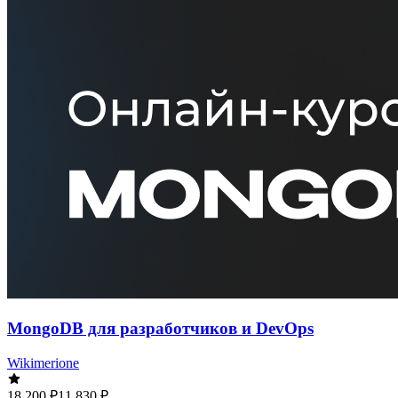
MongoDB для разработчиков и DevOps
Wikimerione
18 200 ₽
11 830 ₽