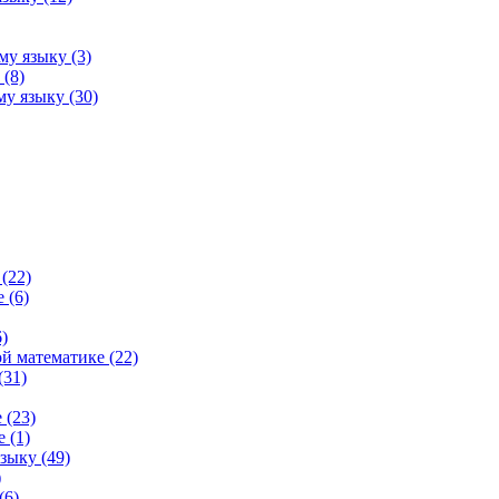
му языку (3)
(8)
у языку (30)
(22)
 (6)
)
й математике (22)
(31)
 (23)
 (1)
зыку (49)
)
(6)