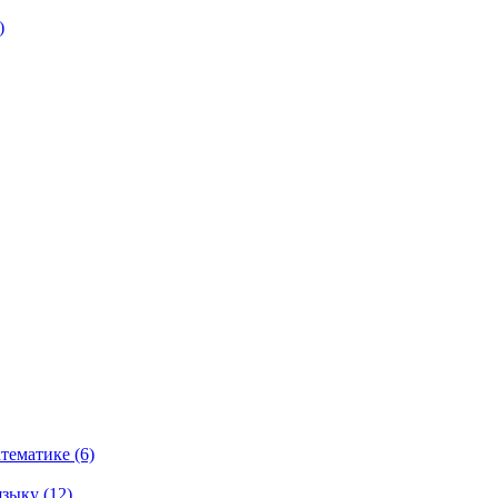
)
тематике (6)
зыку (12)