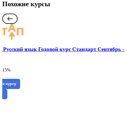
Похожие курсы
: Русский язык Годовой курс Стандарт Сентябрь -
а 15%
 к курсу
е