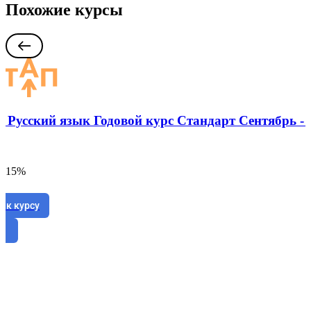
Похожие курсы
: Русский язык Годовой курс Стандарт Сентябрь -
а 15%
 к курсу
е