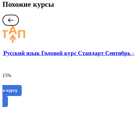
Похожие курсы
: Русский язык Годовой курс Стандарт Сентябрь -
а 15%
 к курсу
е