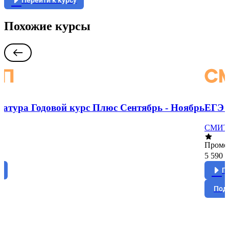
Перейти к курсу
Похожие курсы
ратура Годовой курс Плюс Сентябрь - Ноябрь
ЕГЭ 
СМИТ
Промо
5 590 
у
П
Под