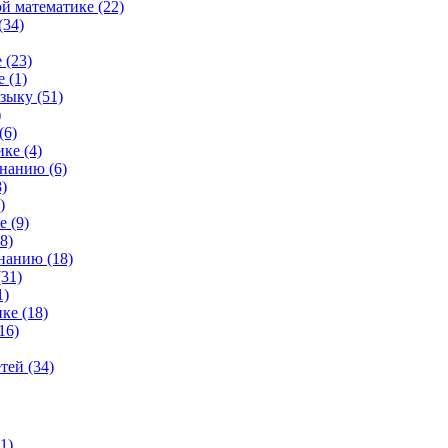
й математике (22)
(34)
 (23)
 (1)
зыку (51)
)
(6)
ке (4)
нанию (6)
)
)
 (9)
8)
нанию (18)
31)
1)
ке (18)
16)
тей (34)
1)