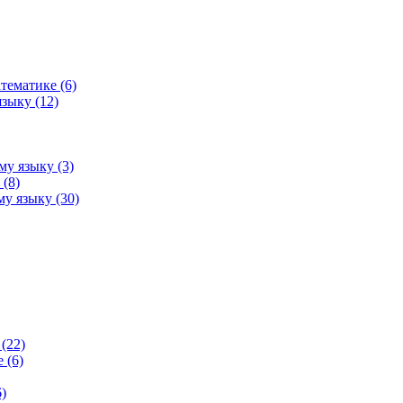
тематике (6)
зыку (12)
му языку (3)
(8)
у языку (30)
(22)
 (6)
)