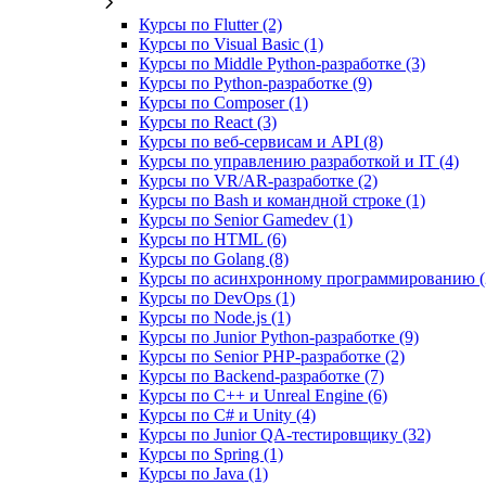
Курсы по Flutter (2)
Курсы по Visual Basic (1)
Курсы по Middle Python-разработке (3)
Курсы по Python-разработке (9)
Курсы по Composer (1)
Курсы по React (3)
Курсы по веб‑сервисам и API (8)
Курсы по управлению разработкой и IT (4)
Курсы по VR/AR‑разработке (2)
Курсы по Bash и командной строке (1)
Курсы по Senior Gamedev (1)
Курсы по HTML (6)
Курсы по Golang (8)
Курсы по асинхронному программированию (
Курсы по DevOps (1)
Курсы по Node.js (1)
Курсы по Junior Python-разработке (9)
Курсы по Senior PHP-разработке (2)
Курсы по Backend‑разработке (7)
Курсы по C++ и Unreal Engine (6)
Курсы по C# и Unity (4)
Курсы по Junior QA-тестировщику (32)
Курсы по Spring (1)
Курсы по Java (1)